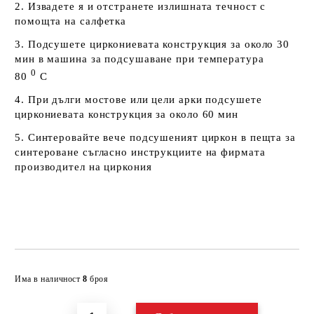
2. Извадете я и отстранете излишната течност с
помощта на салфетка
3. Подсушете циркониевата конструкция за около 30
мин в машина за подсушаване при температура
0
80
С
4. При дълги мостове или цели арки подсушете
циркониевата конструкция за около 60 мин
5. Синтеровайте вече подсушеният циркон в пещта за
синтероване съгласно инструкциите на фирмата
производител на циркония
Добави в желани
Има в наличност
8
броя