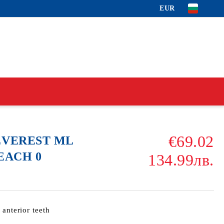
EUR
€69.02
 EVEREST ML
LEACH 0
134.99лв.
 anterior teeth