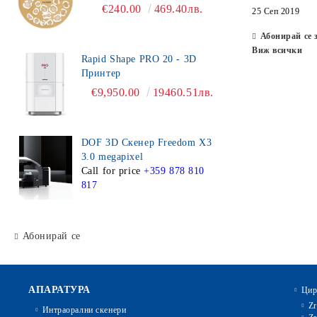
€240.00
469.40лв.
25 Сеп 2019
Абонирай се 
Виж всички
Rapid Shape PRO 20 - 3D
Принтер
€9,950.00
19460.51лв.
DOF 3D Скенер Freedom X3
3.0 megapixel
Call for price
+359 878 810
817
Абонирай се
АПАРАТУРА
Цир
Zr
Интраорални скенери