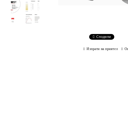
Сподели
Изпрати на приятел
О