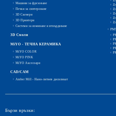
Zr
Машини за фрезоване
Zr
Печки за синтероване
Zr
Zr
3D Скенери
Zr
3D Принтери
Zr
Системи за измиване и втвърдяване
PM
3D Смоли
P
P
P
MiYO - ТЕЧНА КЕРАМИКА
P
MiYO COLOR
P
MiYO PINK
MiYO Аксесоари
CAD/CAM
Amber Mill - Нано-литиев дисиликат
Бързи връзки: