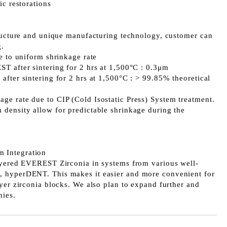
ic restorations
tructure and unique manufacturing technology, customer can
g.
e to uniform shrinkage rate
T after sintering for 2 hrs at 1,500°C : 0.3μm
fter sintering for 2 hrs at 1,500°C : > 99.85% theoretical
e rate due to CIP (Cold Isostatic Press) System treatment.
density allow for predictable shrinkage during the
.
 Integration
ayered EVEREST Zirconia in systems from various well-
 hyperDENT. This makes it easier and more convenient for
yer zirconia blocks. We also plan to expand further and
nies.