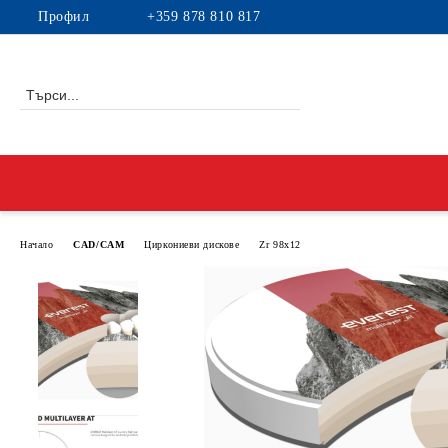
Профил
+359 878 810 817
Начало
CAD/CAM
Циркониеви дискове
Zr 98x12