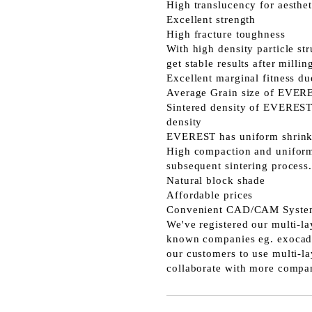
High translucency for aesthet
Excellent strength
High fracture toughness
With high density particle s
get stable results after millin
Excellent marginal fitness du
Average Grain size of EVERES
Sintered density of EVEREST a
density
EVEREST has uniform shrinkag
High compaction and uniform 
subsequent sintering process
Natural block shade
Affordable prices
Convenient CAD/CAM System
We've registered our multi-l
known companies eg. exocad,
our customers to use multi-la
collaborate with more compa