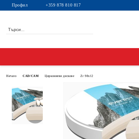
Профил
+359 878 810 817
Начало
CAD/CAM
Циркониеви дискове
Zr 98x12