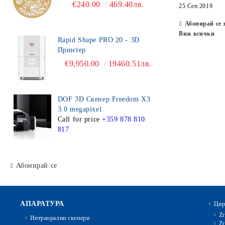
€240.00
469.40лв.
25 Сеп 2019
Абонирай се 
Виж всички
Rapid Shape PRO 20 - 3D
Принтер
€9,950.00
19460.51лв.
DOF 3D Скенер Freedom X3
3.0 megapixel
Call for price
+359 878 810
817
Абонирай се
АПАРАТУРА
Цир
Zr
Интраорални скенери
Zr