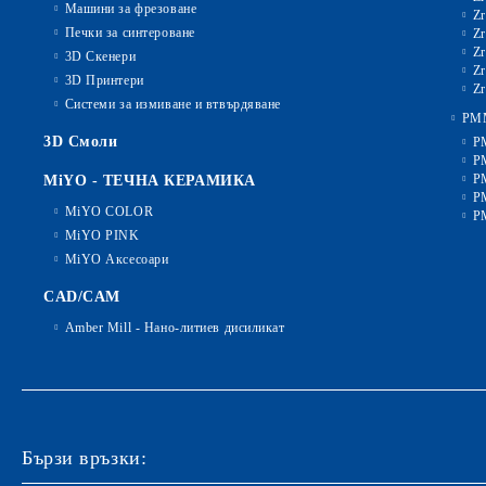
Машини за фрезоване
Zr
Печки за синтероване
Zr
Zr
3D Скенери
Zr
3D Принтери
Zr
Системи за измиване и втвърдяване
PM
3D Смоли
P
P
P
MiYO - ТЕЧНА КЕРАМИКА
P
MiYO COLOR
P
MiYO PINK
MiYO Аксесоари
CAD/CAM
Amber Mill - Нано-литиев дисиликат
Бързи връзки: