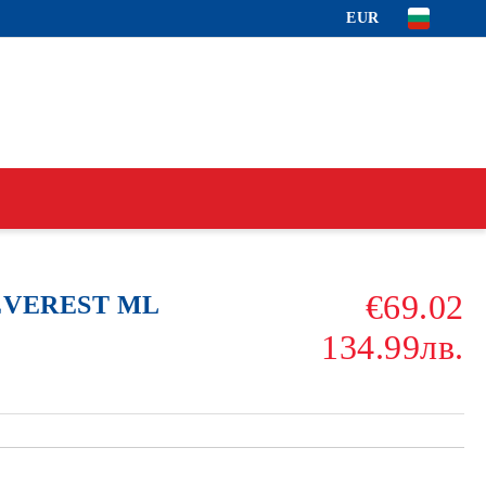
EUR
€69.02
 EVEREST ML
134.99лв.