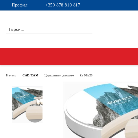
Профил
+359 878 810 817
Начало
CAD/CAM
Циркониеви дискове
Zr 98x20