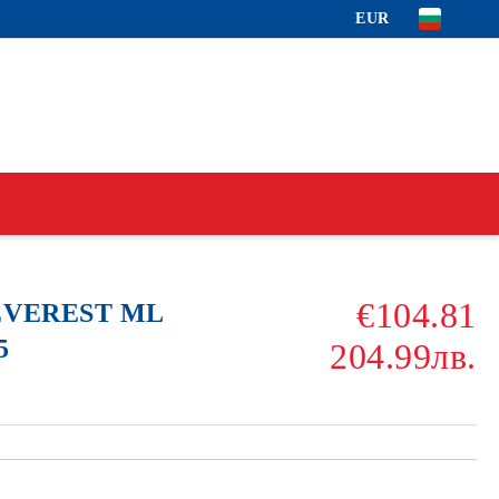
EUR
€104.81
 EVEREST ML
5
204.99лв.