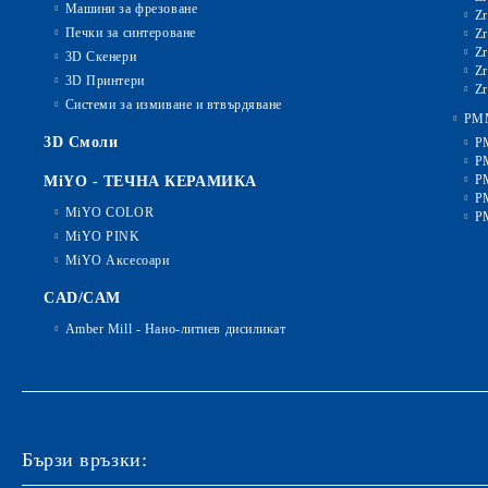
Машини за фрезоване
Zr
Печки за синтероване
Zr
Zr
3D Скенери
Zr
3D Принтери
Zr
Системи за измиване и втвърдяване
PM
3D Смоли
P
P
P
MiYO - ТЕЧНА КЕРАМИКА
P
MiYO COLOR
P
MiYO PINK
MiYO Аксесоари
CAD/CAM
Amber Mill - Нано-литиев дисиликат
Бързи връзки: