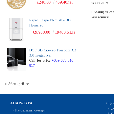
€240.00
469.40лв.
25 Сеп 2019
Абонирай се 
Виж всички
Rapid Shape PRO 20 - 3D
Принтер
€9,950.00
19460.51лв.
DOF 3D Скенер Freedom X3
3.0 megapixel
Call for price
+359 878 810
817
Абонирай се
АПАРАТУРА
Цир
Zr
Интраорални скенери
Zr