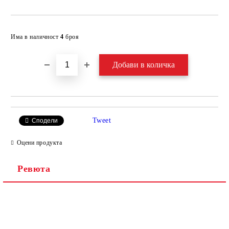
Добави в желани
Има в наличност
4
броя
Tweet
Сподели
Оцени продукта
Ревюта