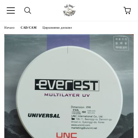
Начало
CAD/CAM
Циркониеви дискове