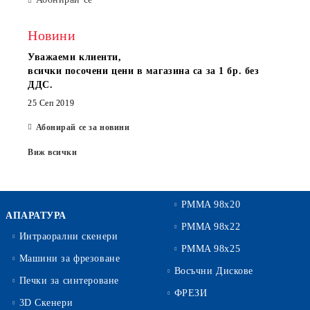
Новини
Уважаеми клиенти,
всички посочени цени в магазина са за 1 бр. без
ДДС.
25 Сеп 2019
Абонирай се за новини
Виж всички
PMMA 98x20
АПАРАТУРА
PMMA 98x22
Интраорални скенери
PMMA 98x25
Машини за фрезоване
Восъчни Дискове
Печки за синтероване
ФРЕЗИ
3D Скенери