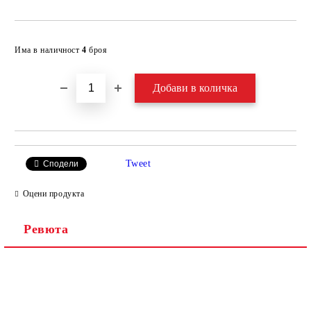
Добави в желани
Има в наличност
4
броя
Tweet
Сподели
Оцени продукта
Ревюта