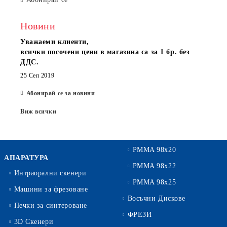
Новини
Уважаеми клиенти,
всички посочени цени в магазина са за 1 бр. без
ДДС.
25 Сеп 2019
Абонирай се за новини
Виж всички
PMMA 98x20
АПАРАТУРА
PMMA 98x22
Интраорални скенери
PMMA 98x25
Машини за фрезоване
Восъчни Дискове
Печки за синтероване
ФРЕЗИ
3D Скенери