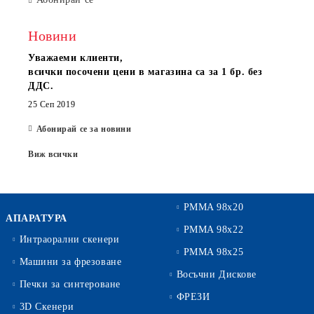
Новини
Уважаеми клиенти,
всички посочени цени в магазина са за 1 бр. без
ДДС.
25 Сеп 2019
Абонирай се за новини
Виж всички
PMMA 98x20
АПАРАТУРА
PMMA 98x22
Интраорални скенери
PMMA 98x25
Машини за фрезоване
Восъчни Дискове
Печки за синтероване
ФРЕЗИ
3D Скенери