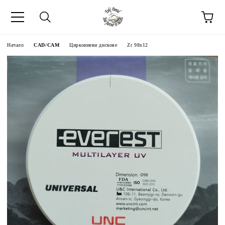
Начало
CAD/CAM
Циркониеви дискове
Zr 98x12