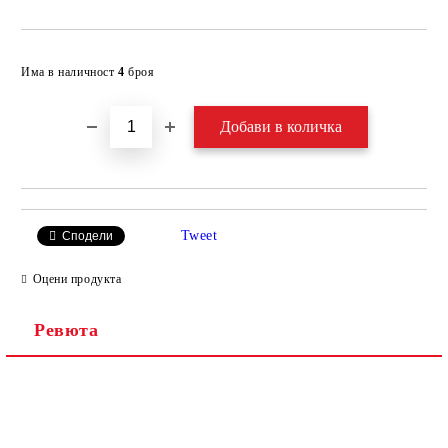
Добави в желани
Има в наличност
4
броя
Tweet
Сподели
Оцени продукта
Ревюта