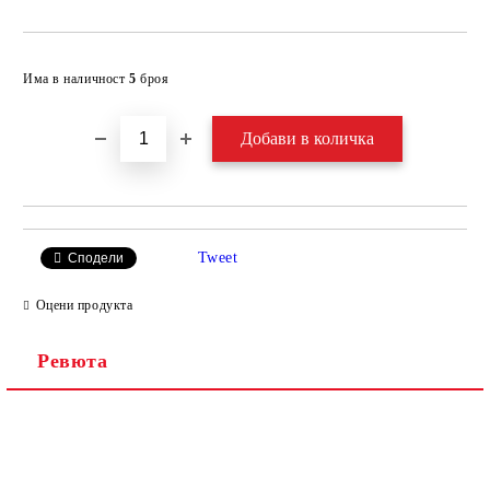
Добави в желани
Има в наличност
5
броя
Tweet
Сподели
Оцени продукта
Ревюта