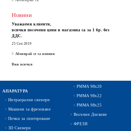
Новини
Уважаеми клиенти,
всички посочени цени в магазина са за 1 бр. без
ДДС.
25 Сеп 2019
Абонирай се за новини
Виж всички
PMMA 98x20
АПАРАТУРА
PMMA 98x22
Интраорални скенери
PMMA 98x25
Машини за фрезоване
Восъчни Дискове
Печки за синтероване
ФРЕЗИ
3D Скенери