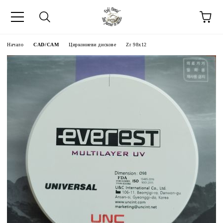
Начало
CAD/CAM
Циркониеви дискове
Zr 98x12