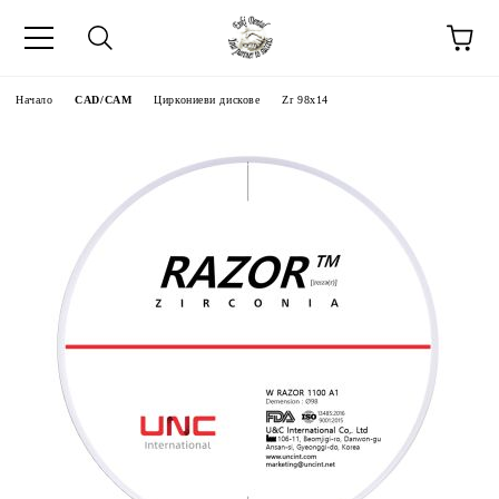
Начало
CAD/CAM
Циркониеви дискове
Zr 98x14