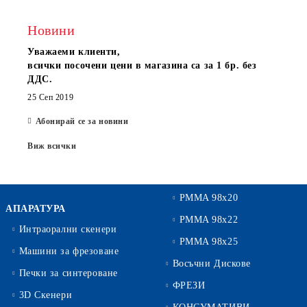
Новини
Уважаеми клиенти,
всички посочени цени в магазина са за 1 бр. без
ДДС.
25 Сеп 2019
Абонирай се за новини
Виж всички
PMMA 98x20
АПАРАТУРА
PMMA 98x22
Интраорални скенери
PMMA 98x25
Машини за фрезоване
Восъчни Дискове
Печки за синтероване
ФРЕЗИ
3D Скенери