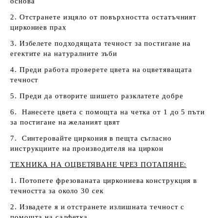
основа
2. Отстранете изцяло от повърхността остатъчният
циркониев прах
3. Избелете подходящата течност за постигане на
егектите на натуралните зъби
4. Преди работа проверете цвета на оцветяващата
течност
5. Преди да отворите шишето разклатете добре
6. Нанесете цвета с помощта на четка от 1 до 5 пъти
за постигане на желаният цвят
7. Синтеровайте циркония в пещта съгласно
инструкциите на производителя на циркон
ТЕХНИКА НА ОЦВЕТЯВАНЕ ЧРЕЗ ПОТАПЯНЕ:
1. Потопете фрезованата циркониева конструкция в
течността за около 30 сек
2. Извадете я и отстранете излишната течност с
помощта на салфетка