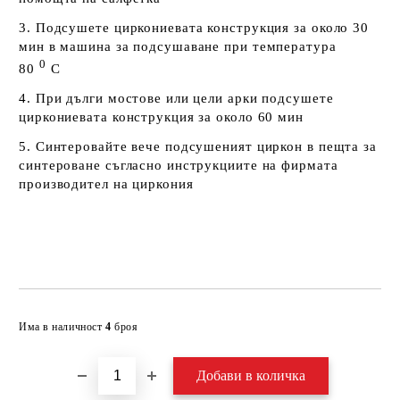
3. Подсушете циркониевата конструкция за около 30
мин в машина за подсушаване при температура
0
80
С
4. При дълги мостове или цели арки подсушете
циркониевата конструкция за около 60 мин
5. Синтеровайте вече подсушеният циркон в пещта за
синтероване съгласно инструкциите на фирмата
производител на циркония
Добави в желани
Има в наличност
4
броя