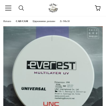
Начало
CAD/CAM
Циркониеви дискове
Zr 98x18