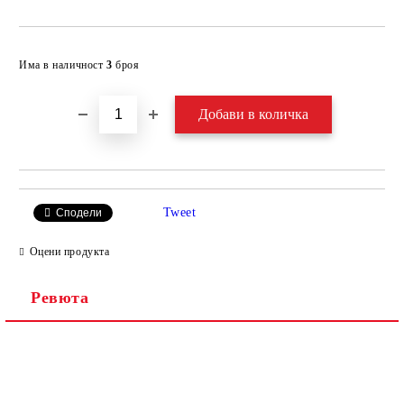
Добави в желани
Има в наличност
3
броя
Tweet
Сподели
Оцени продукта
Ревюта