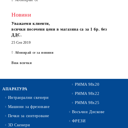
Новини
Уважаеми клиенти,
всички посочени цени в магазина са за 1 бр. без
ДДС.
25 Сеп 2019
Абонирай се за новини
Виж всички
PMMA 98x20
АПАРАТУРА
PMMA 98x22
Интраорални скенери
PMMA 98x25
Машини за фрезоване
Восъчни Дискове
Печки за синтероване
ФРЕЗИ
3D Скенери