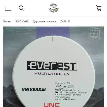
Начало
CAD/CAM
Циркониеви дискове
Zr 98x20