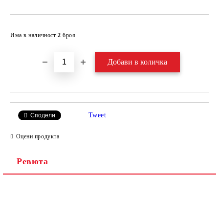
Добави в желани
Има в наличност
2
броя
Tweet
Сподели
Оцени продукта
Ревюта