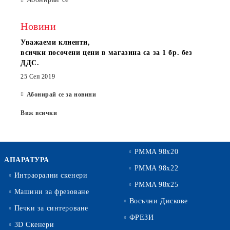
Новини
Уважаеми клиенти,
всички посочени цени в магазина са за 1 бр. без
ДДС.
25 Сеп 2019
Абонирай се за новини
Виж всички
PMMA 98x20
АПАРАТУРА
PMMA 98x22
Интраорални скенери
PMMA 98x25
Машини за фрезоване
Восъчни Дискове
Печки за синтероване
ФРЕЗИ
3D Скенери