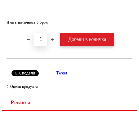
Добави в желани
Има в наличност
3
броя
Tweet
Сподели
Оцени продукта
Ревюта