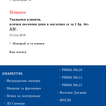
Новини
Уважаеми клиенти,
всички посочени цени в магазина са за 1 бр. без
ДДС.
25 Сеп 2019
Абонирай се за новини
Виж всички
PMMA 98x20
АПАРАТУРА
PMMA 98x22
Интраорални скенери
PMMA 98x25
Машини за фрезоване
Восъчни Дискове
Печки за синтероване
ФРЕЗИ
3D Скенери