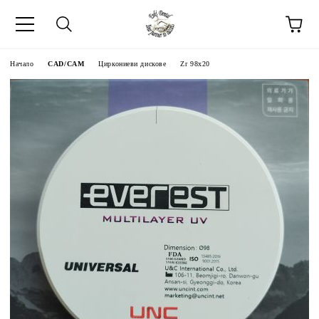
Начало
CAD/CAM
Циркониеви дискове
Zr 98x20