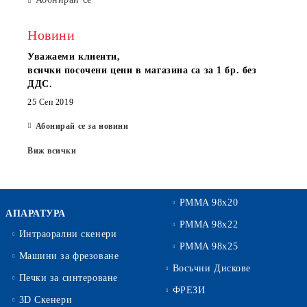
Новини
Уважаеми клиенти,
всички посочени цени в магазина са за 1 бр. без
ДДС.
25 Сеп 2019
Абонирай се за новини
Виж всички
PMMA 98x20
АПАРАТУРА
PMMA 98x22
Интраорални скенери
PMMA 98x25
Машини за фрезоване
Восъчни Дискове
Печки за синтероване
ФРЕЗИ
3D Скенери