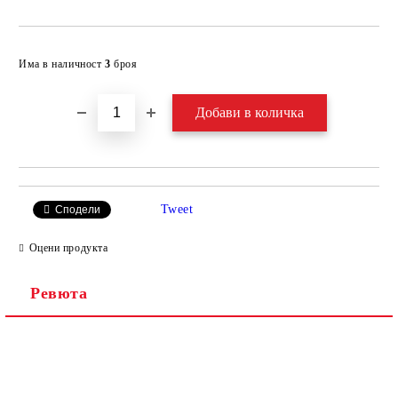
Добави в желани
Има в наличност
3
броя
Tweet
Сподели
Оцени продукта
Ревюта