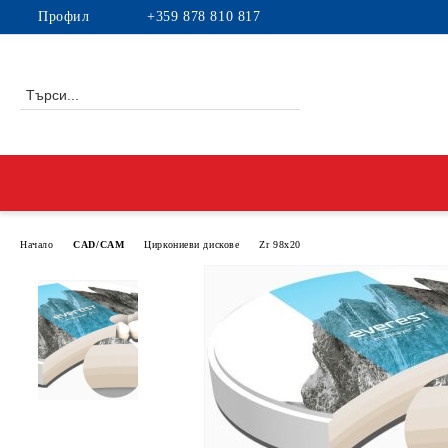
Профил
+359 878 810 817
Начало
CAD/CAM
Циркониеви дискове
Zr 98x20