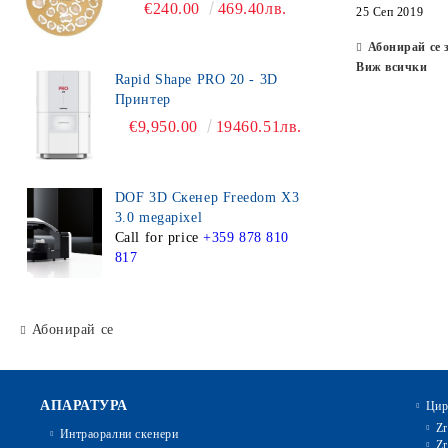
€240.00
469.40лв.
25 Сеп 2019
Абонирай се 
Виж всички
Rapid Shape PRO 20 - 3D
Принтер
€9,950.00
19460.51лв.
DOF 3D Скенер Freedom X3
3.0 megapixel
Call for price
+359 878 810
817
Абонирай се
АПАРАТУРА
Цир
Zr
Интраорални скенери
Zr