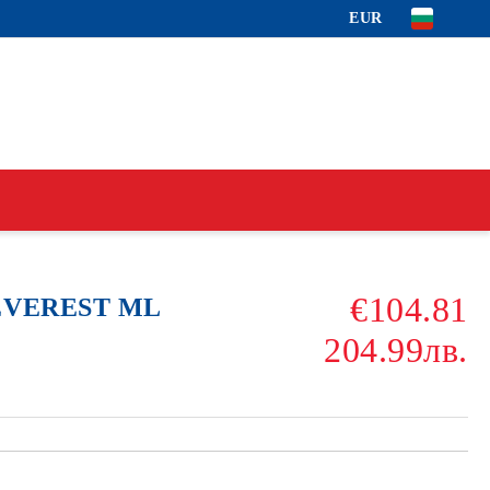
EUR
€104.81
 EVEREST ML
204.99лв.