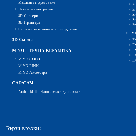
Машини за фрезоване
Zr
Печки за синтероване
Zr
Zr
3D Скенери
Zr
3D Принтери
Zr
Системи за измиване и втвърдяване
PM
3D Смоли
P
P
P
MiYO - ТЕЧНА КЕРАМИКА
P
MiYO COLOR
P
MiYO PINK
MiYO Аксесоари
CAD/CAM
Amber Mill - Нано-литиев дисиликат
Бързи връзки: