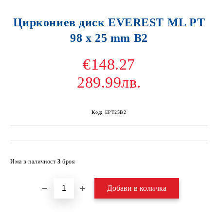
Циркониев диск EVEREST ML PT
98 x 25 mm B2
€148.27
289.99лв.
Код:
EPT25B2
Добави в желани
Има в наличност
3
броя