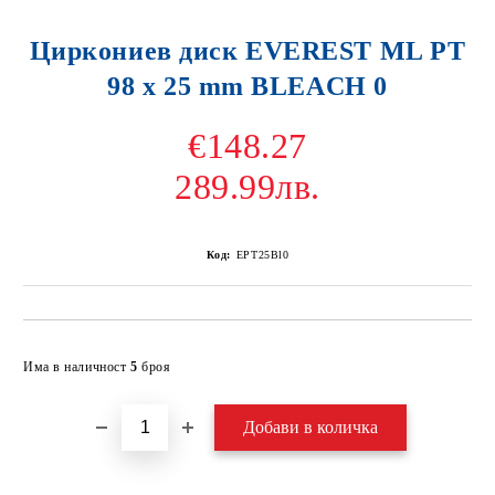
Циркониев диск EVEREST ML PT
98 x 25 mm BLEACH 0
€148.27
289.99лв.
Код:
EPT25Bl0
Добави в желани
Има в наличност
5
броя