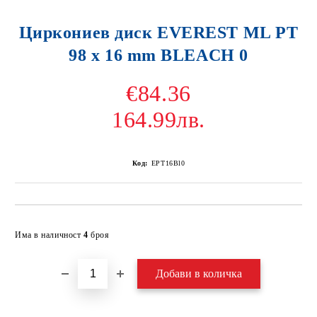
Циркониев диск EVEREST ML PT
98 x 16 mm BLEACH 0
€84.36
164.99лв.
Код:
EPT16Bl0
Добави в желани
Има в наличност
4
броя