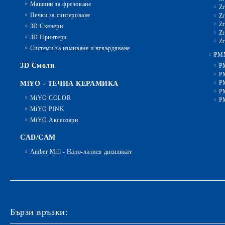
Машини за фрезоване
Zr
Печки за синтероване
Zr
Zr
3D Скенери
Zr
3D Принтери
Zr
Системи за измиване и втвърдяване
PM
3D Смоли
P
P
P
MiYO - ТЕЧНА КЕРАМИКА
P
MiYO COLOR
P
MiYO PINK
MiYO Аксесоари
CAD/CAM
Amber Mill - Нано-литиев дисиликат
Бързи връзки: