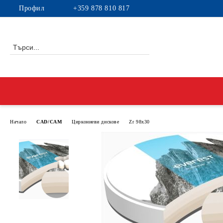
Профил
+359 878 810 817
Начало
CAD/CAM
Циркониеви дискове
Zr 98x30