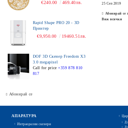
€240.00
469.40лв.
25 Сеп 2019
Абонирай се 
Виж всички
Rapid Shape PRO 20 - 3D
Принтер
€9,950.00
19460.51лв.
DOF 3D Скенер Freedom X3
3.0 megapixel
Call for price
+359 878 810
817
Абонирай се
АПАРАТУРА
Цир
Zr
Интраорални скенери
Zr