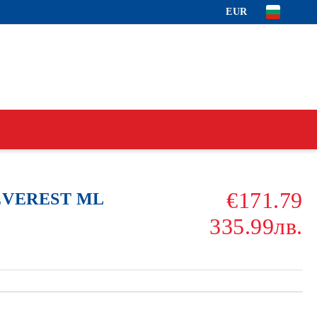
EUR
€171.79
 EVEREST ML
335.99лв.