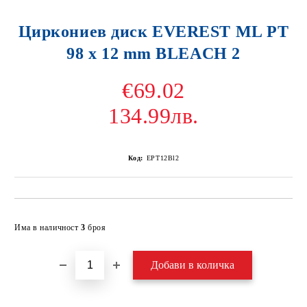
Циркониев диск EVEREST ML PT
98 x 12 mm BLEACH 2
€69.02
134.99лв.
Код:
EPT12Bl2
Добави в желани
Има в наличност
3
броя