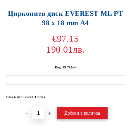
Циркониев диск EVEREST ML PT
98 x 18 mm A4
€97.15
190.01лв.
Код:
EPT18A4
Добави в желани
Има в наличност
1
броя