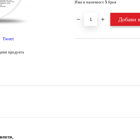
Има в наличност
5
броя
Tweet
цени продукта
иенти,