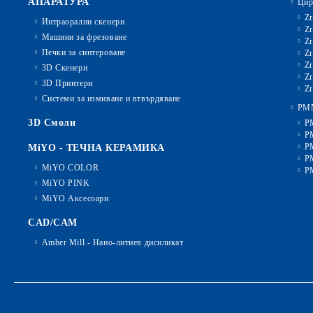
АПАРАТУРА
Цир
Zr
Интраорални скенери
Zr
Машини за фрезоване
Zr
Печки за синтероване
Zr
Zr
3D Скенери
Zr
3D Принтери
Zr
Системи за измиване и втвърдяване
PM
3D Смоли
P
P
P
MiYO - ТЕЧНА КЕРАМИКА
P
MiYO COLOR
P
MiYO PINK
MiYO Аксесоари
CAD/CAM
Amber Mill - Нано-литиев дисиликат