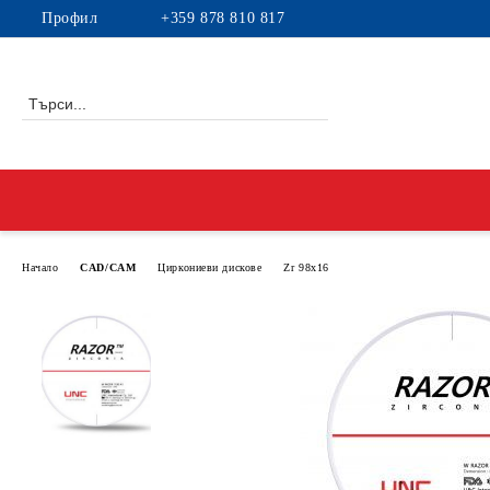
Профил
+359 878 810 817
Начало
CAD/CAM
Циркониеви дискове
Zr 98x16