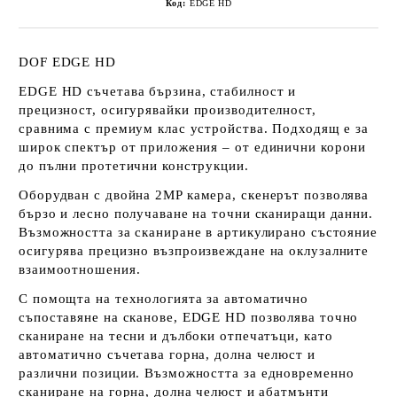
Код:
EDGE HD
DOF EDGE HD
EDGE HD
съчетава
бързина, стабилност и
прецизност
, осигурявайки производителност,
сравнима с премиум клас устройства. Подходящ е за
широк спектър от приложения – от
единични корони
до пълни протетични конструкции
.
Оборудван с
двойна 2MP камера
, скенерът позволява
бързо и лесно получаване на точни сканиращи данни
.
Възможността за сканиране в артикулирано състояние
осигурява
прецизно възпроизвеждане на оклузалните
взаимоотношения
.
С помощта на технологията за
автоматично
съпоставяне на сканове
, EDGE HD позволява
точно
сканиране на тесни и дълбоки отпечатъци
, като
автоматично съчетава горна, долна челюст и
различни позиции. Възможността за
едновременно
сканиране на горна, долна челюст и абатмънти