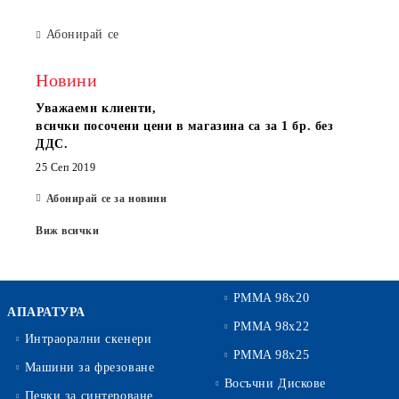
Абонирай се
Новини
Уважаеми клиенти,
всички посочени цени в магазина са за 1 бр. без
ДДС.
25 Сеп 2019
Абонирай се за новини
Виж всички
PMMA 98x20
АПАРАТУРА
PMMA 98x22
Интраорални скенери
PMMA 98x25
Машини за фрезоване
Восъчни Дискове
Печки за синтероване