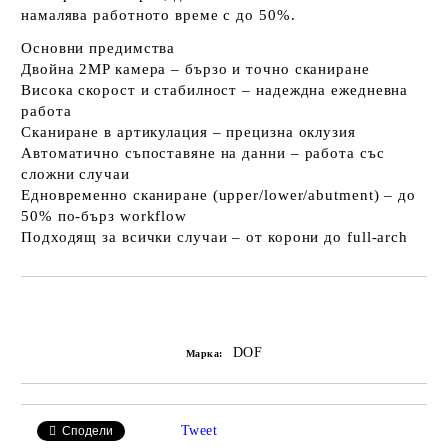
намалява работното време с до 50%.
Основни предимства
Двойна 2MP камера
– бързо и точно сканиране
Висока скорост и стабилност
– надеждна ежедневна
работа
Сканиране в артикулация
– прецизна оклузия
Автоматично съпоставяне на данни
– работа със
сложни случаи
Едновременно сканиране (upper/lower/abutment)
– до
50% по-бърз workflow
Подходящ за всички случаи
– от корони до full-arch
Добави в желани
DOF
Марка:
Tweet
Сподели