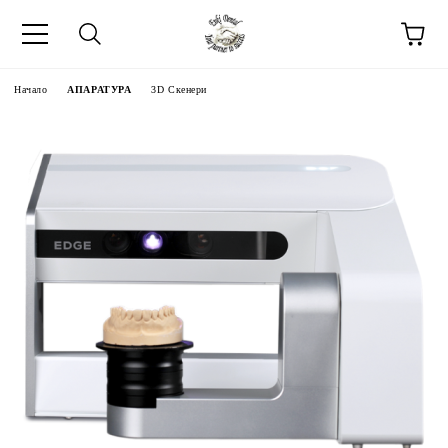
Начало
АПАРАТУРА
3D Скенери