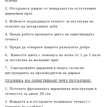
основа
2. Отстранете изцяло от повърхността остатъчният
циркониев прах
3. Избелете подходящата течност за постигане на
егектите на натуралните зъби
4. Преди работа проверете цвета на оцветяващата
течност
5. Преди да отворите шишето разклатете добре
6. Нанесете цвета с помощта на четка от 1 до 5 пъти
за постигане на желаният цвят
7. Синтеровайте циркония в пещта съгласно
инструкциите на производителя на циркон
ТЕХНИКА НА ОЦВЕТЯВАНЕ ЧРЕЗ ПОТАПЯНЕ:
1. Потопете фрезованата циркониева конструкция в
течността за около 30 сек
2. Извадете я и отстранете излишната течност с
помощта на салфетка