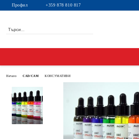
Профил
+359 878 810 817
Начало
CAD/CAM
КОНСУМАТИВИ