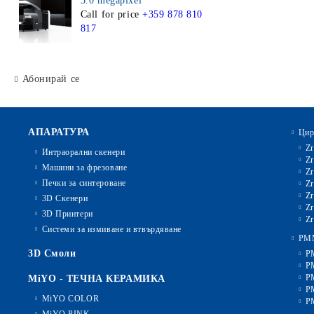
3.0 megapixel
Call for price
+359 878 810
817
Абонирай се
АПАРАТУРА
Цир
Zr
Интраорални скенери
Zr
Машини за фрезоване
Zr
Печки за синтероване
Zr
Zr
3D Скенери
Zr
3D Принтери
Zr
Системи за измиване и втвърдяване
PM
3D Смоли
P
P
P
MiYO - ТЕЧНА КЕРАМИКА
P
MiYO COLOR
P