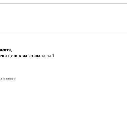
иенти,
ени цени в магазина са за 1
за новини