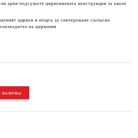
ели арки подсушете циркониевата конструкция за около
шеният циркон в пещта за синтероване съгласно
роизводител на циркония
Добави в желани