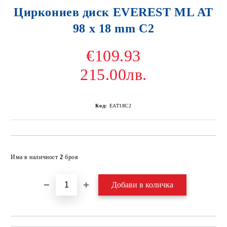
Циркониев диск EVEREST ML AT
98 x 18 mm C2
€109.93
215.00лв.
Код:
EAT18C2
Добави в желани
Има в наличност
2
броя