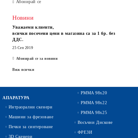
Абонирай се
Новини
Уважаеми клиенти,
всички посочени цени в магазина са за 1 бр. без
ДДС.
25 Сеп 2019
Абонирай се за новини
Виж всички
PMMA 98x20
АПАРАТУРА
PMMA 98x22
Интраорални скенери
PMMA 98x25
Машини за фрезоване
Восъчни Дискове
Печки за синтероване
ФРЕЗИ
3D Скенери