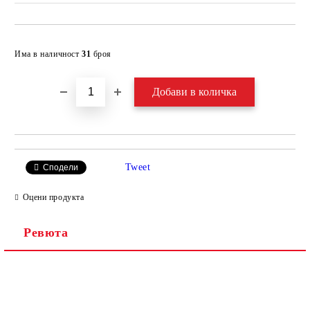
Добави в желани
Има в наличност
31
броя
Tweet
Сподели
Оцени продукта
Ревюта