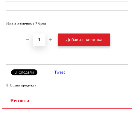
Добави в желани
Има в наличност
7
броя
Tweet
Сподели
Оцени продукта
Ревюта