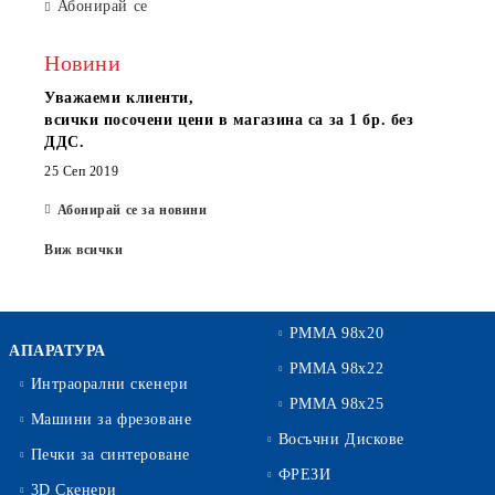
Абонирай се
Новини
Уважаеми клиенти,
всички посочени цени в магазина са за 1 бр. без
ДДС.
25 Сеп 2019
Абонирай се за новини
Виж всички
PMMA 98x20
АПАРАТУРА
PMMA 98x22
Интраорални скенери
PMMA 98x25
Машини за фрезоване
Восъчни Дискове
Печки за синтероване
ФРЕЗИ
3D Скенери