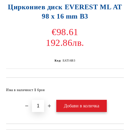
Циркониев диск EVEREST ML AT
98 x 16 mm B3
€98.61
192.86лв.
Код:
EAT16B3
Добави в желани
Има в наличност
1
броя