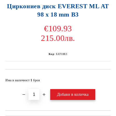
Циркониев диск EVEREST ML AT
98 x 18 mm B3
€109.93
215.00лв.
Код:
EAT18B3
Добави в желани
Има в наличност
1
броя