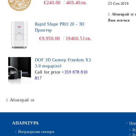
€240.00
469.40лв.
25 Сеп 2019
Абонирай се 
Виж всички
Rapid Shape PRO 20 - 3D
Принтер
€9,950.00
19460.51лв.
DOF 3D Скенер Freedom X3
3.0 megapixel
Call for price
+359 878 810
817
Абонирай се
АПАРАТУРА
Цир
Zr
Интраорални скенери
Zr