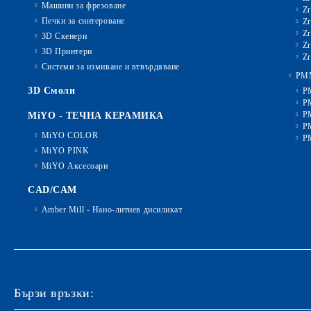
Машини за фрезоване
Zr
Печки за синтероване
Zr
Zr
3D Скенери
Zr
3D Принтери
Zr
Системи за измиване и втвърдяване
PM
3D Смоли
P
P
P
MiYO - ТЕЧНА КЕРАМИКА
P
MiYO COLOR
P
MiYO PINK
MiYO Аксесоари
CAD/CAM
Amber Mill - Нано-литиев дисиликат
Бързи връзки: