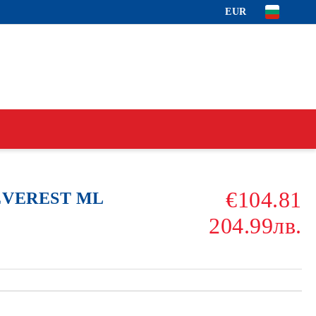
EUR
€104.81
 EVEREST ML
204.99лв.