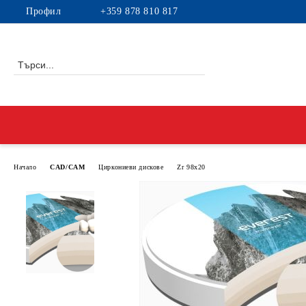
Профил
+359 878 810 817
Начало
CAD/CAM
Циркониеви дискове
Zr 98x20