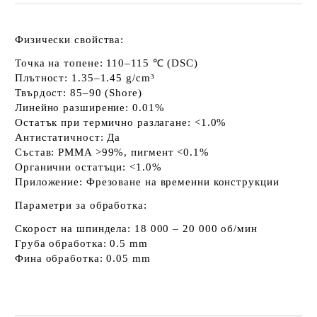
Физически свойства:
Точка на топене:
110–115 ℃ (DSC)
Плътност:
1.35–1.45 g/cm³
Твърдост:
85–90 (Shore)
Линейно разширение:
0.01%
Остатък при термично разлагане:
<1.0%
Антистатичност:
Да
Състав:
PMMA >99%, пигмент <0.1%
Органични остатъци:
<1.0%
Приложение:
Фрезоване на временни конструкции
Параметри за обработка:
Скорост на шпиндела:
18 000 – 20 000 об/мин
Груба обработка:
0.5 mm
Фина обработка:
0.05 mm