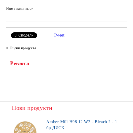
Няма наличност
Добави в желани
Tweet
Сподели
Оцени продукта
Ревюта
Нови продукти
Amber Mill H98 12 W2 - Bleach 2 - 1
бр ДИСК