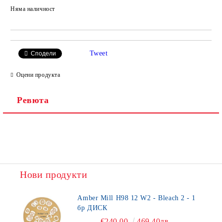
Няма наличност
Добави в желани
Tweet
Сподели
Оцени продукта
Ревюта
Нови продукти
Amber Mill H98 12 W2 - Bleach 2 - 1
бр ДИСК
€240.00
469.40лв.