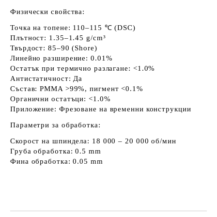
Физически свойства:
Точка на топене:
110–115 ℃ (DSC)
Плътност:
1.35–1.45 g/cm³
Твърдост:
85–90 (Shore)
Линейно разширение:
0.01%
Остатък при термично разлагане:
<1.0%
Антистатичност:
Да
Състав:
PMMA >99%, пигмент <0.1%
Органични остатъци:
<1.0%
Приложение:
Фрезоване на временни конструкции
Параметри за обработка:
Скорост на шпиндела:
18 000 – 20 000 об/мин
Груба обработка:
0.5 mm
Фина обработка:
0.05 mm