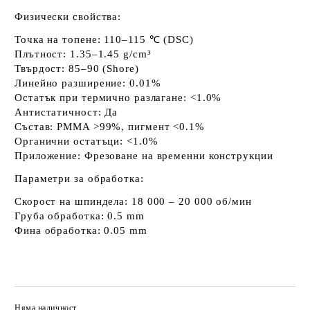
Физически свойства:
Точка на топене:
110–115 ℃ (DSC)
Плътност:
1.35–1.45 g/cm³
Твърдост:
85–90 (Shore)
Линейно разширение:
0.01%
Остатък при термично разлагане:
<1.0%
Антистатичност:
Да
Състав:
PMMA >99%, пигмент <0.1%
Органични остатъци:
<1.0%
Приложение:
Фрезоване на временни конструкции
Параметри за обработка:
Скорост на шпиндела:
18 000 – 20 000 об/мин
Груба обработка:
0.5 mm
Фина обработка:
0.05 mm
Няма наличност