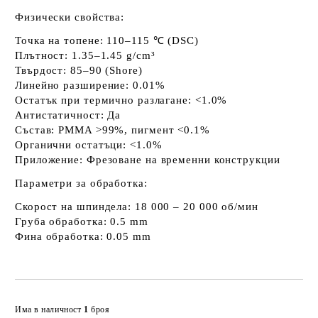
Физически свойства:
Точка на топене:
110–115 ℃ (DSC)
Плътност:
1.35–1.45 g/cm³
Твърдост:
85–90 (Shore)
Линейно разширение:
0.01%
Остатък при термично разлагане:
<1.0%
Антистатичност:
Да
Състав:
PMMA >99%, пигмент <0.1%
Органични остатъци:
<1.0%
Приложение:
Фрезоване на временни конструкции
Параметри за обработка:
Скорост на шпиндела:
18 000 – 20 000 об/мин
Груба обработка:
0.5 mm
Фина обработка:
0.05 mm
Добави в желани
Има в наличност
1
броя