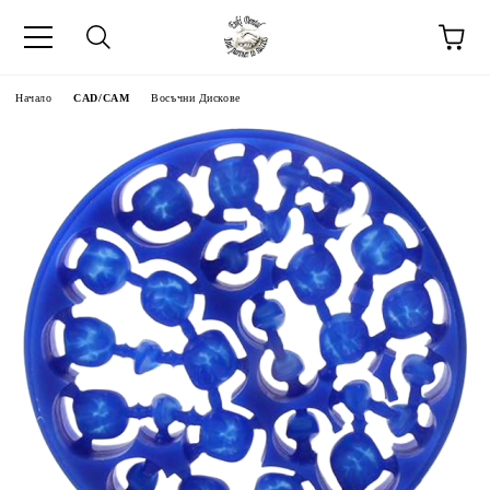
Начало
CAD/CAM
Восъчни Дискове