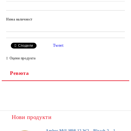
Няма наличност
Добави в желани
Tweet
Сподели
Оцени продукта
Ревюта
Нови продукти
Amber Mill H98 12 W2 - Bleach 2 - 1