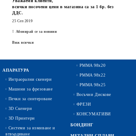
Уважаеми клиенти,
всички посочени цени в магазина са за 1 бр. без
ДДС.
25 Сеп 2019
Абонирай се за новини
Виж всички
PMMA 98x20
АПАРАТУРА
PMMA 98x22
Интраорални скенери
PMMA 98x25
Машини за фрезоване
Восъчни Дискове
Печки за синтероване
ФРЕЗИ
3D Скенери
КОНСУМАТИВИ
3D Принтери
БОНДИНГ
Системи за измиване и
втвърдяване
МЕТАЛНИ СПЛАВИ