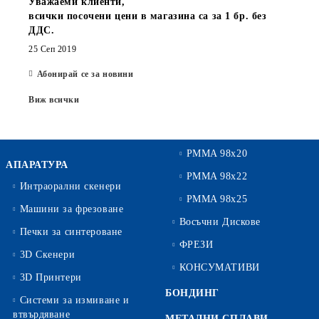
Уважаеми клиенти,
всички посочени цени в магазина са за 1 бр. без
ДДС.
25 Сеп 2019
Абонирай се за новини
Виж всички
PMMA 98x20
АПАРАТУРА
PMMA 98x22
Интраорални скенери
PMMA 98x25
Машини за фрезоване
Восъчни Дискове
Печки за синтероване
ФРЕЗИ
3D Скенери
КОНСУМАТИВИ
3D Принтери
БОНДИНГ
Системи за измиване и
втвърдяване
МЕТАЛНИ СПЛАВИ