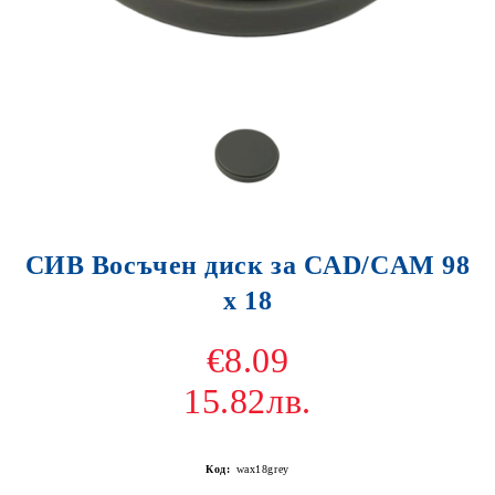
СИВ Восъчен диск за CAD/CAM 98
х 18
€8.09
15.82лв.
Код:
wax18grey