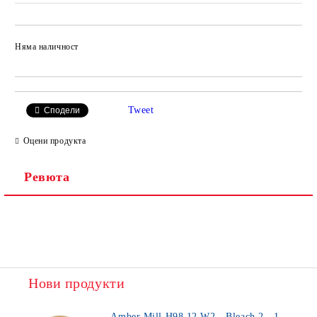
Няма наличност
Добави в желани
Tweet
Сподели
Оцени продукта
Ревюта
Нови продукти
Amber Mill H98 12 W2 - Bleach 2 - 1