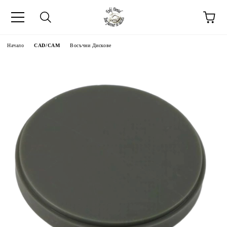
Начало
CAD/CAM
Восъчни Дискове