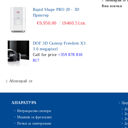
Абонирай се 
Виж всички
Rapid Shape PRO 20 - 3D
Принтер
€9,950.00
19460.51лв.
DOF 3D Скенер Freedom X3
3.0 megapixel
Call for price
+359 878 810
817
Абонирай се
АПАРАТУРА
Цир
Zr
Интраорални скенери
Zr
Машини за фрезоване
Zr
Печки за синтероване
Zr