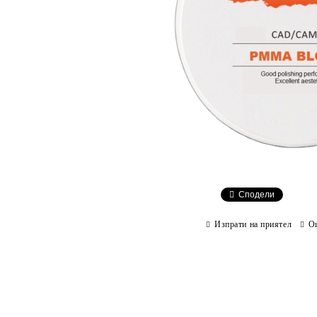
Сподели
Изпрати на приятел
О