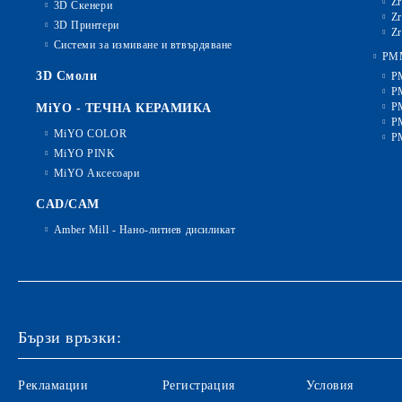
Zr
3D Скенери
Zr
3D Принтери
Zr
Системи за измиване и втвърдяване
PM
3D Смоли
P
P
P
MiYO - ТЕЧНА КЕРАМИКА
P
MiYO COLOR
P
MiYO PINK
MiYO Аксесоари
CAD/CAM
Amber Mill - Нано-литиев дисиликат
Бързи връзки:
Рекламации
Регистрация
Условия