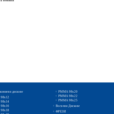
за новини
кониеви дискове
PMMA 98x20
PMMA 98x22
 98x12
PMMA 98x25
 98x14
 98x16
Восъчни Дискове
 98x18
ФРЕЗИ