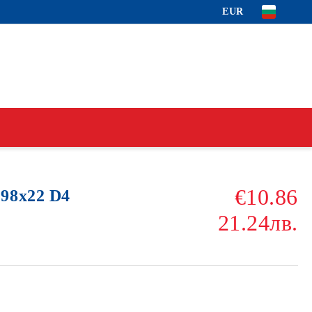
EUR
€10.86
98x22 D4
21.24лв.