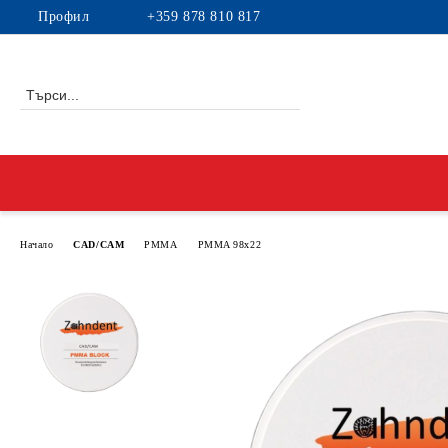
Профил
+359 878 810 817
Начало
CAD/CAM
PMMA
PMMA 98x22