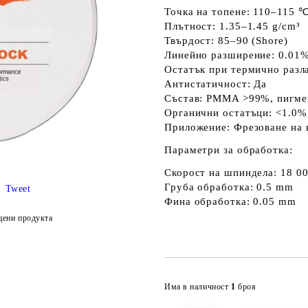
Точка на топене:
110–115 ℃
Плътност:
1.35–1.45 g/cm³
Твърдост:
85–90 (Shore)
Линейно разширение:
0.01
Остатък при термично разла
Антистатичност:
Да
Състав:
PMMA >99%, пигме
Органични остатъци:
<1.0%
Приложение:
Фрезоване на 
Параметри за обработка:
Скорост на шпиндела:
18 00
Груба обработка:
0.5 mm
Tweet
Фина обработка:
0.05 mm
цени продукта
Има в наличност
1
броя