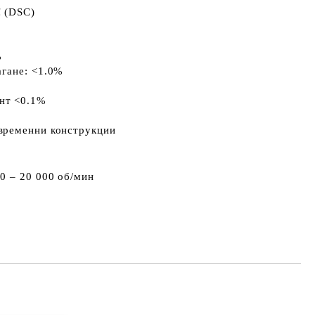
 (DSC)
%
гане:
<1.0%
нт <0.1%
временни конструкции
0 – 20 000 об/мин
Добави в желани