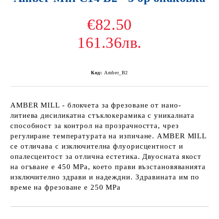
€82.50
161.36лв.
Код:
Amber_B2
AMBER MILL - блокчета за фрезоване от нано-
литиева дисиликатна стъклокерамика с уникалната
способност за контрол на прозрачността, чрез
регулиране температурата на изпичане. AMBER MILL
се отличава с изключителна флуорисцентност и
опалесцентост за отлична естетика. Двуосната якост
на огъване е 450 МРа, което прави възстановяванията
изключително здрави и надеждни. Здравината им по
време на фрезоване е 250 МРа