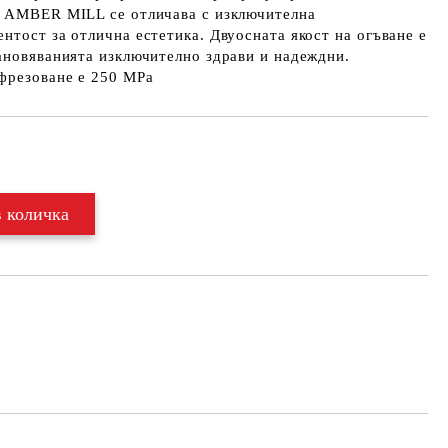
. AMBER MILL се отличава с изключителна
нтост за отлична естетика. Двуосната якост на огъване е
ановяванията изключително здрави и надеждни.
 фрезоване е 250 МРа
Добави в желани