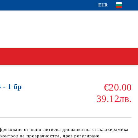
EUR
€20.00
 - 1 бр
39.12лв.
фрезоване от нано-литиева дисиликатна стъклокерамика
 контрол на прозрачността, чрез регулиране