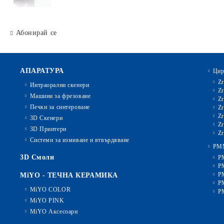
Абонирай се
АПАРАТУРА
Цир
Zr
Интраорални скенери
Zr
Машини за фрезоване
Zr
Печки за синтероване
Zr
Zr
3D Скенери
Zr
3D Принтери
Zr
Системи за измиване и втвърдяване
PM
3D Смоли
P
P
P
MiYO - ТЕЧНА КЕРАМИКА
P
MiYO COLOR
P
MiYO PINK
MiYO Аксесоари