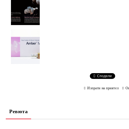
Сподели
Изпрати на приятел
О
Ревюта