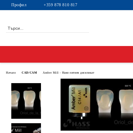
Профил
+359 878 810 817
Начало
CAD/CAM
Amber Mill - Нано-литиев дисиликат