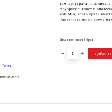
температурата на изпичане
флуорисцентност и опалесце
450 МРа, което прави възст
Здравината им по време на
Има в наличност
5
броя
Tweet
цени продукта