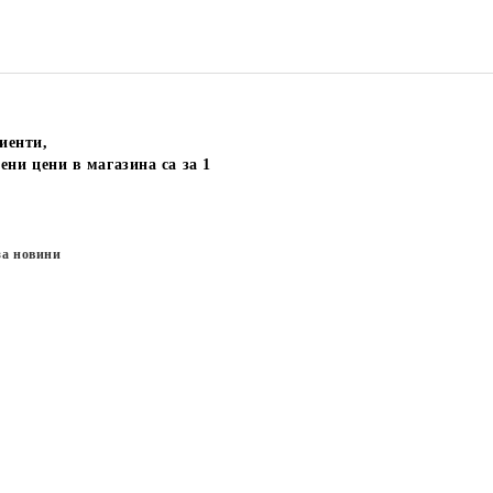
иенти,
ени цени в магазина са за 1
за новини