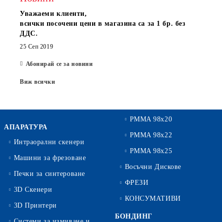
Уважаеми клиенти,
всички посочени цени в магазина са за 1 бр. без
ДДС.
25 Сеп 2019
Абонирай се за новини
Виж всички
PMMA 98x20
АПАРАТУРА
PMMA 98x22
Интраорални скенери
PMMA 98x25
Машини за фрезоване
Восъчни Дискове
Печки за синтероване
ФРЕЗИ
3D Скенери
КОНСУМАТИВИ
3D Принтери
БОНДИНГ
Системи за измиване и