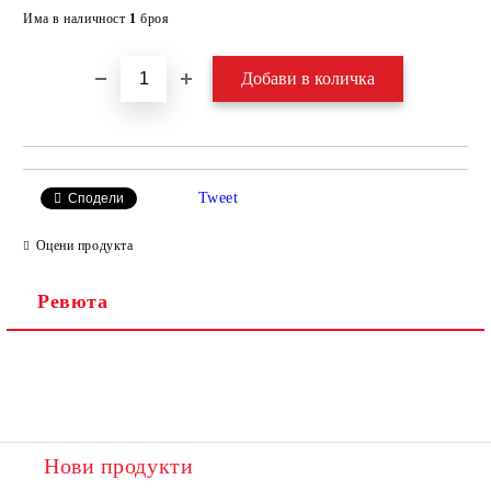
Добави в желани
Има в наличност
1
броя
Tweet
Сподели
Оцени продукта
Ревюта
Нови продукти