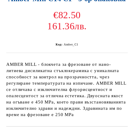
€82.50
161.36лв.
Код:
Amber_C1
AMBER MILL - блокчета за фрезоване от нано-
литиева дисиликатна стъклокерамика с уникалната
способност за контрол на прозрачността, чрез
регулиране температурата на изпичане. AMBER MILL
се отличава с изключителна флуорисцентност и
опалесцентост за отлична естетика. Двуосната якост
на огъване е 450 МРа, което прави възстановяванията
изключително здрави и надеждни. Здравината им по
време на фрезоване е 250 МРа