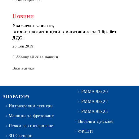
Новини
Уважаеми клиенти,
всички посочени цени в магазина са за 1 бр. без
ДДС.
25 Сеп 2019
Абонирай се за новини
Виж всички
PMMA 98x20
АПАРАТУРА
PMMA 98x22
Интраорални скенери
PMMA 98x25
Машини за фрезоване
Восъчни Дискове
Печки за синтероване
ФРЕЗИ
3D Скенери