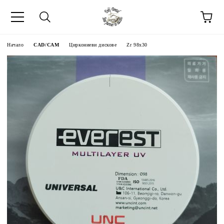
Начало
CAD/CAM
Циркониеви дискове
Zr 98x30