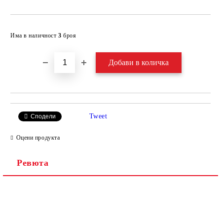
Добави в желани
Има в наличност
3
броя
Tweet
Сподели
Оцени продукта
Ревюта