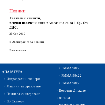
Новини
Уважаеми клиенти,
всички посочени цени в магазина са за 1 бр. без
ДДС.
25 Сеп 2019
Абонирай се за новини
Виж всички
PMMA 98x20
АПАРАТУРА
PMMA 98x22
Интраорални скенери
PMMA 98x25
Машини за фрезоване
Восъчни Дискове
Печки за синтероване
ФРЕЗИ
3D Скенери