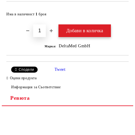
Добави в желани
Има в наличност
1
броя
DeltaMed GmbH
Марка:
Tweet
Сподели
Оцени продукта
Информация за Съответствие
Ревюта