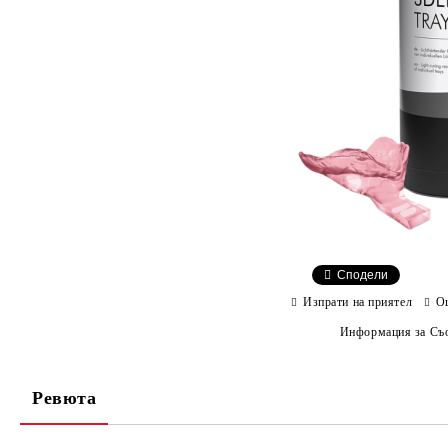
Сподели
Изпрати на приятел
О
Информация за Съо
Ревюта