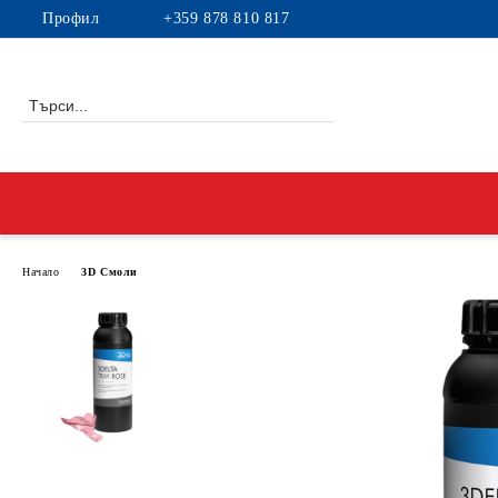
Профил
+359 878 810 817
Начало
3D Смоли