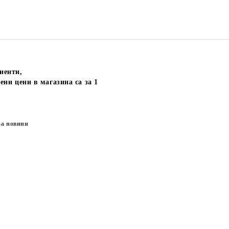
иенти,
ени цени в магазина са за 1
за новини