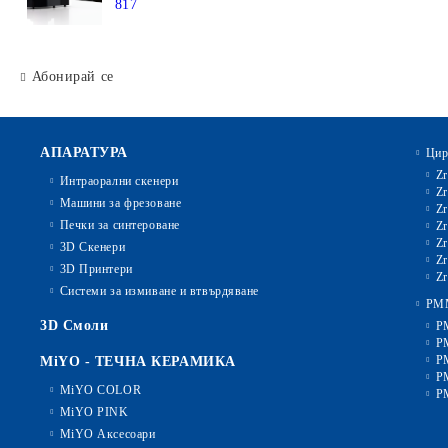
817
Абонирай се
АПАРАТУРА
Цир
Zr
Интраорални скенери
Zr
Машини за фрезоване
Zr
Печки за синтероване
Zr
Zr
3D Скенери
Zr
3D Принтери
Zr
Системи за измиване и втвърдяване
PM
3D Смоли
P
P
P
MiYO - ТЕЧНА КЕРАМИКА
P
MiYO COLOR
P
MiYO PINK
MiYO Аксесоари