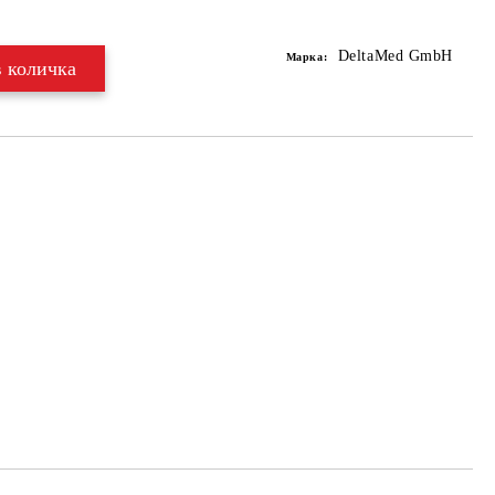
Добави в желани
DeltaMed GmbH
Марка: