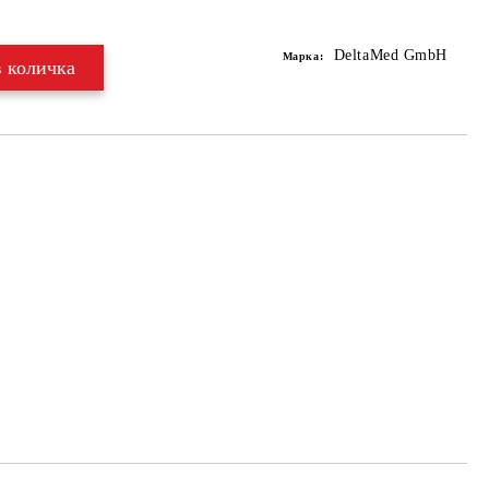
Добави в желани
DeltaMed GmbH
Марка: