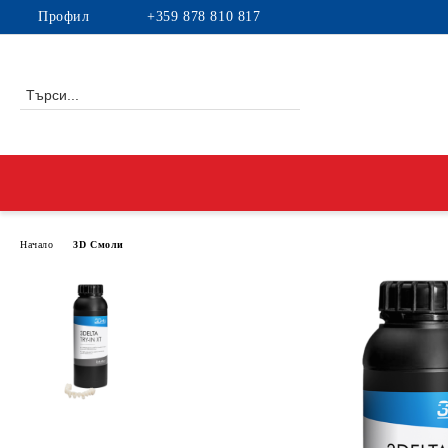
Профил
+359 878 810 817
Начало
3D Смоли