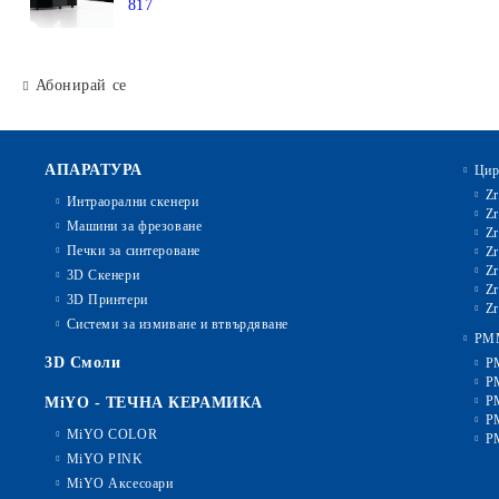
817
Абонирай се
АПАРАТУРА
Цир
Zr
Интраорални скенери
Zr
Машини за фрезоване
Zr
Печки за синтероване
Zr
Zr
3D Скенери
Zr
3D Принтери
Zr
Системи за измиване и втвърдяване
PM
3D Смоли
P
P
P
MiYO - ТЕЧНА КЕРАМИКА
P
MiYO COLOR
P
MiYO PINK
MiYO Аксесоари