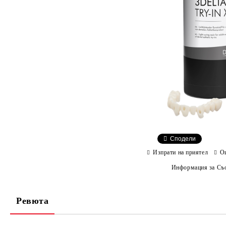
Сподели
Изпрати на приятел
О
Информация за Съо
Ревюта