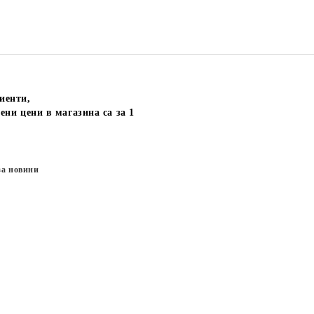
иенти,
ени цени в магазина са за 1
за новини