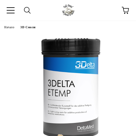
Начало
3D Смоли