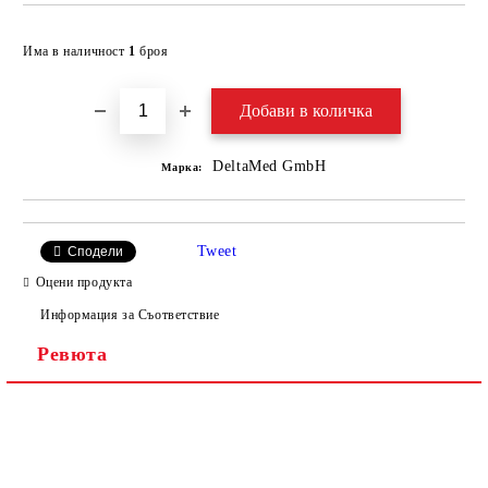
Добави в желани
Има в наличност
1
броя
DeltaMed GmbH
Марка:
Tweet
Сподели
Оцени продукта
Информация за Съответствие
Ревюта