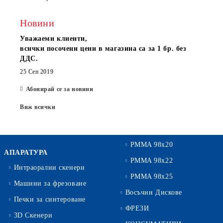
Новини
Уважаеми клиенти,
всички посочени цени в магазина са за 1 бр. без
ДДС.
25 Сеп 2019
Абонирай се за новини
Виж всички
PMMA 98x20
АПАРАТУРА
PMMA 98x22
Интраорални скенери
PMMA 98x25
Машини за фрезоване
Восъчни Дискове
Печки за синтероване
ФРЕЗИ
3D Скенери