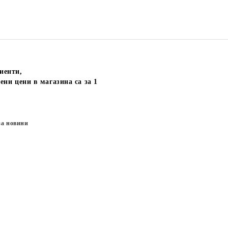
иенти,
ени цени в магазина са за 1
за новини