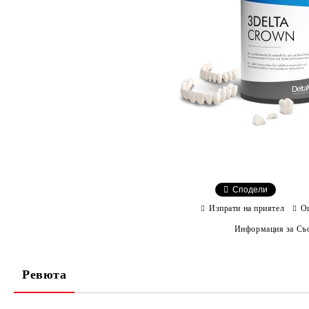
Сподели
Изпрати на приятел
О
Информация за Съо
Ревюта