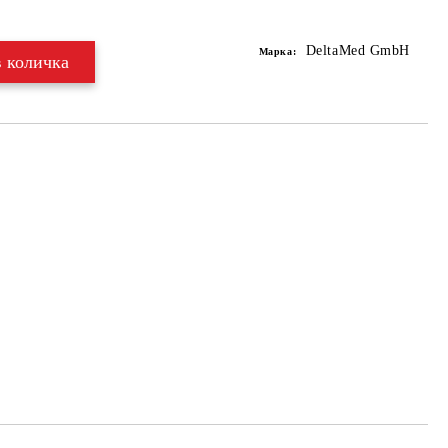
Добави в желани
DeltaMed GmbH
Марка: