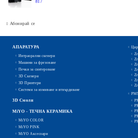
817
Абонирай се
АПАРАТУРА
Цир
Zr
Интраорални скенери
Zr
Машини за фрезоване
Zr
Печки за синтероване
Zr
Zr
3D Скенери
Zr
3D Принтери
Zr
Системи за измиване и втвърдяване
PM
3D Смоли
P
P
P
MiYO - ТЕЧНА КЕРАМИКА
P
MiYO COLOR
P
MiYO PINK
MiYO Аксесоари