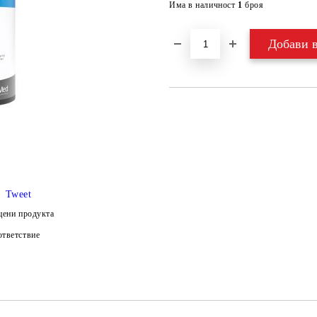
Има в наличност
1
броя
Tweet
цени продукта
тветствие