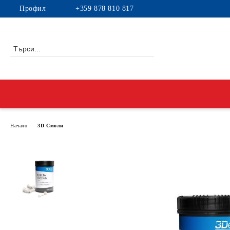
Профил
+359 878 810 817
Начало
3D Смоли