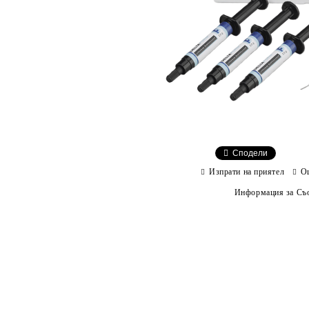
Сподели
Изпрати на приятел
О
Информация за Съо