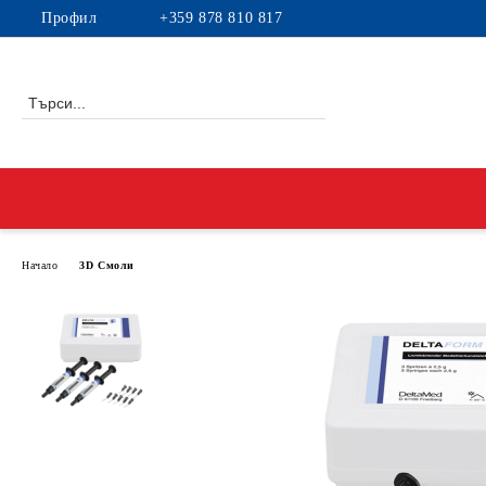
Профил
+359 878 810 817
Начало
3D Смоли