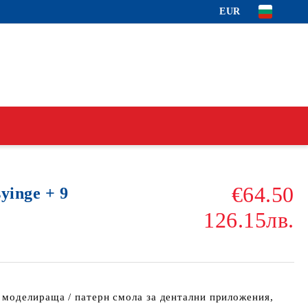
EUR
€64.50
syinge + 9
126.15лв.
моделираща / патерн смола за дентални приложения,