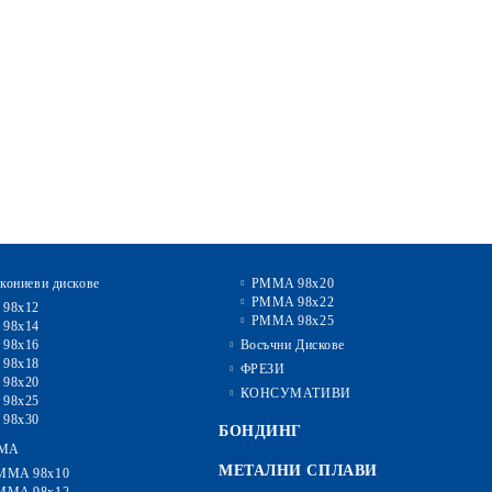
кониеви дискове
PMMA 98x20
PMMA 98x22
 98x12
PMMA 98x25
 98x14
 98x16
Восъчни Дискове
 98x18
ФРЕЗИ
 98x20
КОНСУМАТИВИ
 98x25
 98x30
БОНДИНГ
MA
МЕТАЛНИ СПЛАВИ
MMA 98x10