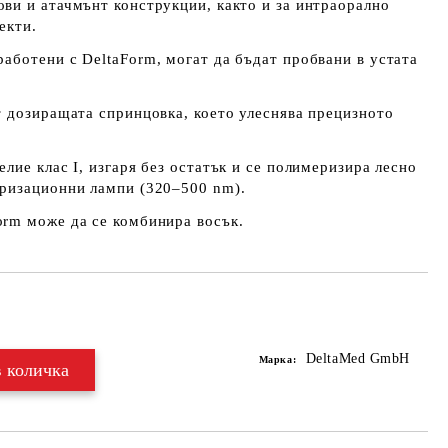
ови и атачмънт конструкции
, както и за
интраорално
екти
.
работени с
DeltaForm
, могат да бъдат
пробвани в устата
т дозиращата спринцовка
, което улеснява прецизното
елие клас I
, изгаря
без остатък
и се
полимеризира лесно
ризационни лампи (320–500 nm)
.
orm може да се комбинира восък
.
Добави в желани
DeltaMed GmbH
Марка: