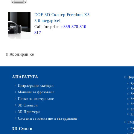
DOF 3D Скенер Freedom X3
3.0 megapixel
Call for price
+359 878 810
817
Абонирай се
АПАРАТУРА
Цир
Zr
Интраорални скенери
Zr
Машини за фрезоване
Zr
Печки за синтероване
Zr
Zr
3D Скенери
Zr
3D Принтери
Zr
Системи за измиване и втвърдяване
PM
3D Смоли
P