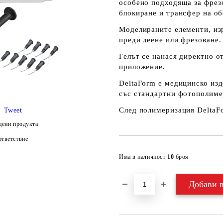
особено подходяща за
фрез
блокиране и трансфер на об
Моделираните елементи, из
преди леене или фрезоване
.
Гелът се
нанася директно о
приложение.
DeltaForm
е
медицинско изд
със стандартни фотополиме
След полимеризация
DeltaF
Tweet
цени продукта
тветствие
Има в наличност
10
броя