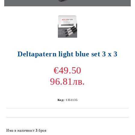
Deltapatern light blue set 3 x 3
€49.50
96.81лв.
Код:
1351135
Добави в желани
Има в наличност
3
броя