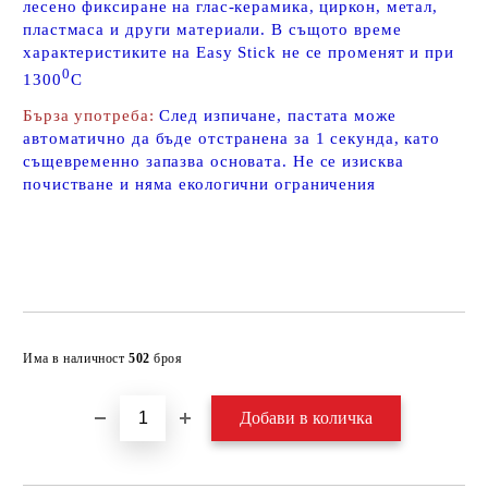
лесено фиксиране на глас-керамика, циркон, метал,
пластмаса и други материали. В същото време
характеристиките на Easy Stick не се променят и при
0
1300
С
Бърза употреба:
След изпичане, пастата може
автоматично да бъде отстранена за 1 секунда, като
същевременно запазва основата. Не се изисква
почистване и няма екологични ограничения
Добави в желани
Има в наличност
502
броя